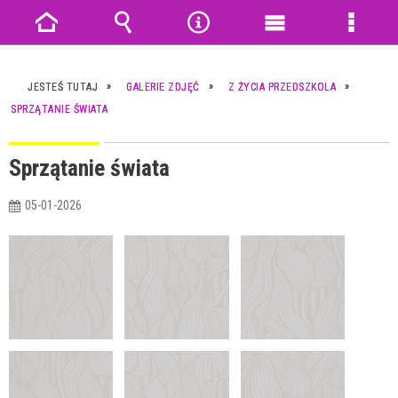
Strona
Wyszukiwarka
Narzędzia
Menu
Menu
główna
główne
szczeg
JESTEŚ TUTAJ
GALERIE ZDJĘĆ
Z ŻYCIA PRZEDSZKOLA
SPRZĄTANIE ŚWIATA
Sprzątanie świata
05-01-2026