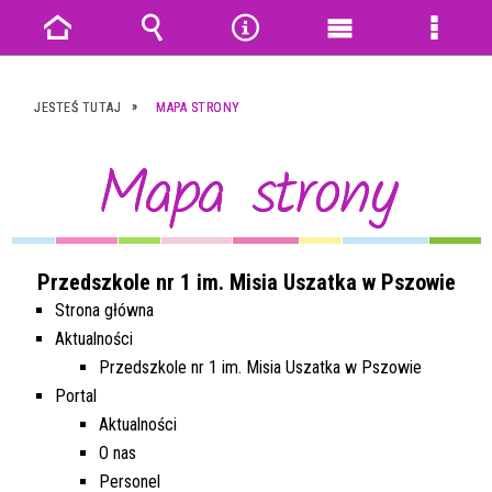
Strona
Wyszukiwarka
Narzędzia
Menu
Menu
główna
główne
szczeg
JESTEŚ TUTAJ
MAPA STRONY
Mapa strony
Przedszkole nr 1 im. Misia Uszatka w Pszowie
Strona główna
Aktualności
Przedszkole nr 1 im. Misia Uszatka w Pszowie
Portal
Aktualności
O nas
Personel