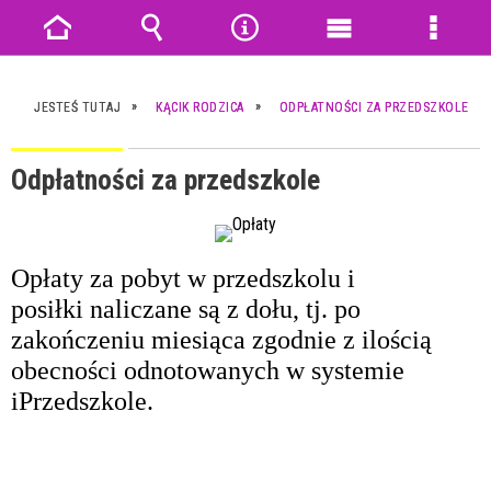
Strona
Wyszukiwarka
Narzędzia
Menu
Menu
główna
główne
szczeg
JESTEŚ TUTAJ
KĄCIK RODZICA
ODPŁATNOŚCI ZA PRZEDSZKOLE
Odpłatności za przedszkole
Opłaty za pobyt w przedszkolu i
posiłki naliczane są z dołu, tj. po
zakończeniu miesiąca zgodnie z ilością
obecności odnotowanych w systemie
iPrzedszkole.