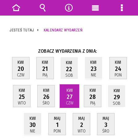
Strona
Wyszukiwarka
Narzędzia
Menu
Menu
główna
główne
szczeg
JESTEŚ TUTAJ
KALENDARZ WYDARZEŃ
ZOBACZ WYDARZENIA Z DNIA:
KWI
KWI
KWI
KWI
KWI
20
21
24
23
22
CZW
PIĄ
PON
NIE
SOB
KWI
KWI
KWI
KWI
KWI
25
26
27
28
29
WTO
ŚRO
CZW
PIĄ
SOB
MAJ
MAJ
MAJ
KWI
1
2
3
30
PON
WTO
ŚRO
NIE