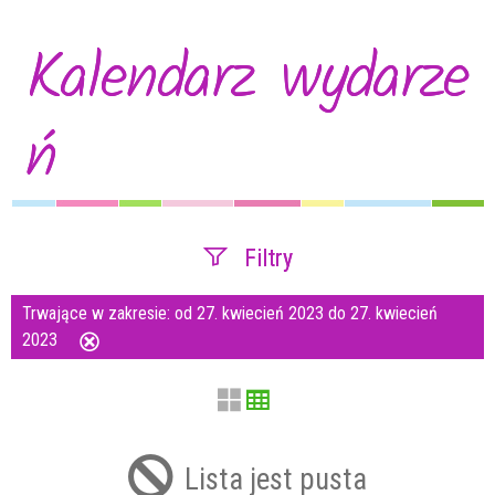
Kalendarz wydarze
ń
Filtry
Trwające w zakresie:
od 27. kwiecień 2023 do 27. kwiecień
Szukana fraza
2023
Usuń
ten
filtr
Kategoria
Lista jest pusta