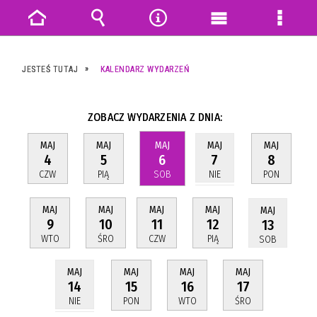
Strona
Wyszukiwarka
Narzędzia
Menu
Menu
główna
główne
szczeg
JESTEŚ TUTAJ
KALENDARZ WYDARZEŃ
ZOBACZ WYDARZENIA Z DNIA:
MAJ
MAJ
MAJ
MAJ
MAJ
4
5
6
8
7
CZW
PIĄ
SOB
PON
NIE
MAJ
MAJ
MAJ
MAJ
MAJ
9
10
11
12
13
WTO
ŚRO
CZW
PIĄ
SOB
MAJ
MAJ
MAJ
MAJ
15
16
17
14
PON
WTO
ŚRO
NIE