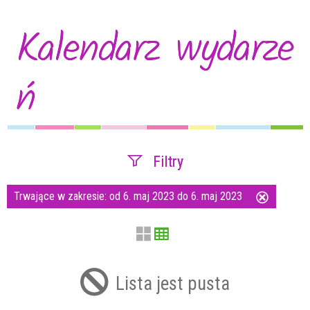
Kalendarz wydarze
ń
Filtry
Trwające w zakresie:
od 6. maj 2023 do 6. maj 2023
Usuń
Szukana fraza
ten
filtr
Kategoria
Lista jest pusta