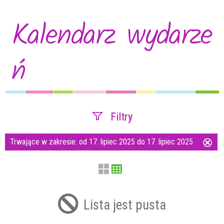
Kalendarz wydarze
ń
Filtry
Trwające w zakresie:
od 17. lipiec 2025 do 17. lipiec 2025
Us
Szukana fraza
ten
filtr
Kategoria
Lista jest pusta