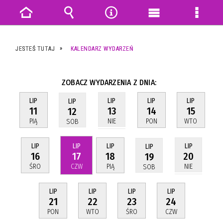
Strona
Wyszukiwarka
Narzędzia
Menu
Menu
główna
główne
szczeg
JESTEŚ TUTAJ
KALENDARZ WYDARZEŃ
ZOBACZ WYDARZENIA Z DNIA:
LIP
LIP
LIP
LIP
LIP
11
14
15
13
12
PIĄ
PON
WTO
NIE
SOB
LIP
LIP
LIP
LIP
LIP
16
17
18
20
19
ŚRO
CZW
PIĄ
NIE
SOB
LIP
LIP
LIP
LIP
21
22
23
24
PON
WTO
ŚRO
CZW