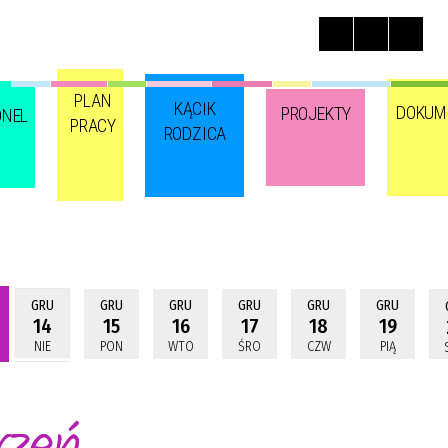
PLAN
KĄCIK
DOKUM
PROJEKTY
ONEL
PRACY
RODZICA
GRU
GRU
GRU
GRU
GRU
GRU
14
15
16
17
18
19
NIE
PON
WTO
ŚRO
CZW
PIĄ
rzeń