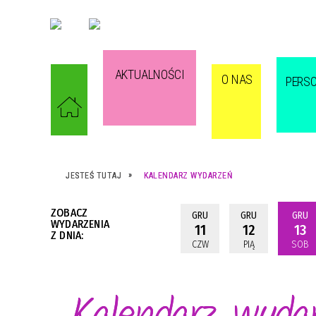
AKTUALNOŚCI
O NAS
PERS
JESTEŚ TUTAJ
KALENDARZ WYDARZEŃ
ZOBACZ
GRU
GRU
GRU
WYDARZENIA
11
12
13
Z DNIA:
CZW
PIĄ
SOB
Kalendarz wyda