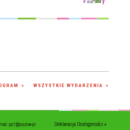
Filtry
Szukana fraza
Kategoria
Trwające w
—
zakresie
Miejsce
Organizator
OGRAM
WSZYSTKIE WYDARZENIA
Deklaracja Dostępności »
mail:
pp1@pszow.pl