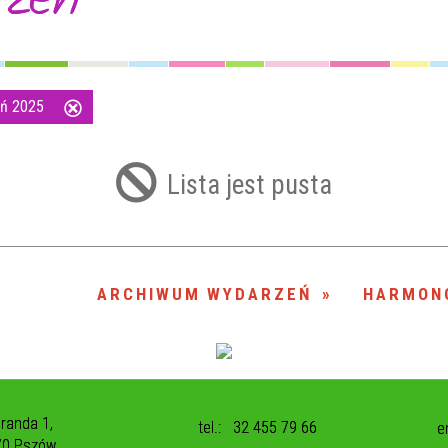
ień 2025
Usuń
ten
filtr
Lista jest pusta
ARCHIWUM WYDARZEŃ
HARMON
uranda 1,
tel.:
32 455 79 66
e
70 Pszów