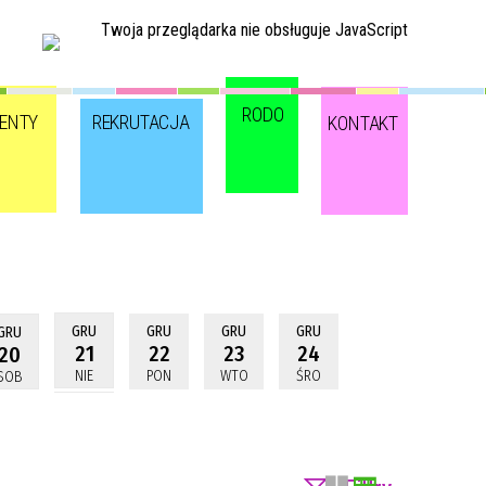
Twoja przeglądarka nie obsługuje JavaScript
RODO
ENTY
REKRUTACJA
KONTAKT
GRU
GRU
GRU
GRU
GRU
21
22
23
24
20
NIE
PON
WTO
ŚRO
SOB