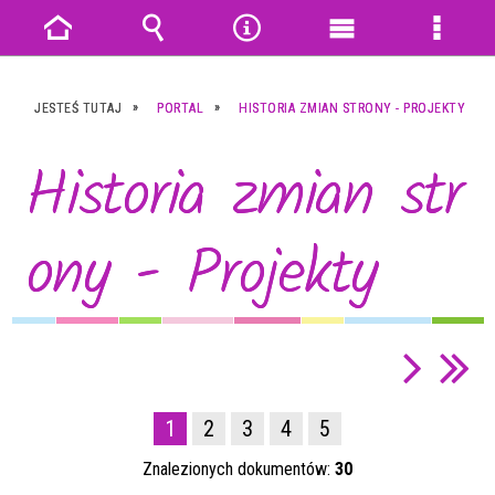
Strona
Wyszukiwarka
Narzędzia
Menu
Menu
główna
główne
szczeg
JESTEŚ TUTAJ
PORTAL
HISTORIA ZMIAN STRONY - PROJEKTY
Historia zmian str
ony - Projekty
1
2
3
4
5
Znalezionych dokumentów:
30