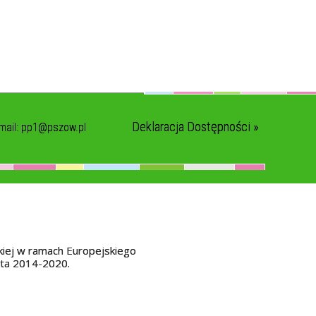
Deklaracja Dostępności »
mail:
pp1@pszow.pl
kiej w ramach Europejskiego
ata 2014-2020.