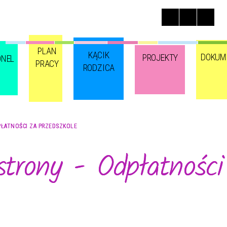
PLAN
KĄCIK
DOKUM
PROJEKTY
ONEL
PRACY
RODZICA
PŁATNOŚCI ZA PRZEDSZKOLE
strony - Odpłatności