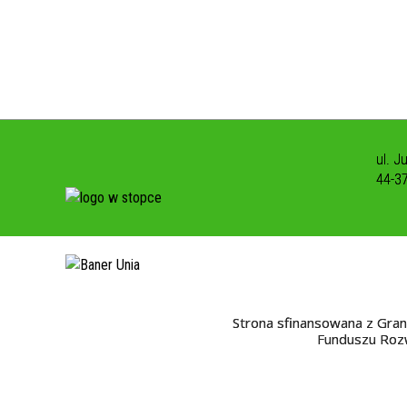
ul. J
44-3
Strona sfinansowana z Gran
Funduszu Rozw