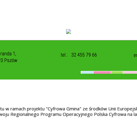
uranda 1,
tel.:
32 455 79 66
e
70 Pszów
tu w ramach projektu "Cyfrowa Gmina" ze środków Unii Europejs
oju Regionalnego Programu Operacyjnego Polska Cyfrowa na l