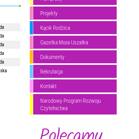
Projekty
da
Kącik Rodzica
da
Gazetka Misia Uszatka
da
da
Dokumenty
da
lska
Rekrutacja
Kontakt
Narodowy Program Rozwoju
Czytelnictwa
Polecamy