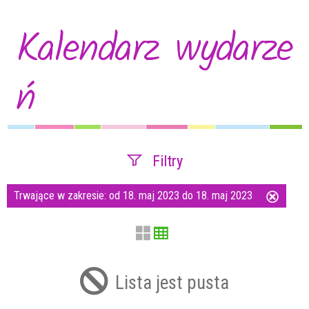
Kalendarz wydarze
ń
Filtry
Trwające w zakresie:
od 18. maj 2023 do 18. maj 2023
Usuń
Szukana fraza
ten
filtr
Kategoria
Lista jest pusta