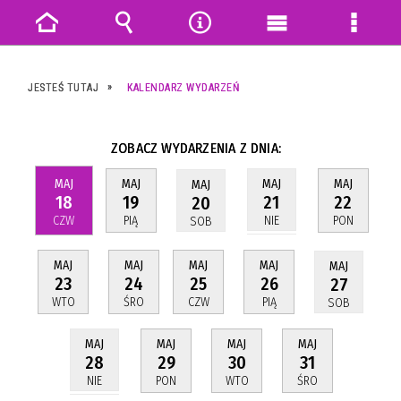
Strona
Wyszukiwarka
Narzędzia
Menu
Menu
główna
główne
szczeg
JESTEŚ TUTAJ
KALENDARZ WYDARZEŃ
ZOBACZ WYDARZENIA Z DNIA:
MAJ
MAJ
MAJ
MAJ
MAJ
18
19
22
21
20
CZW
PIĄ
PON
NIE
SOB
MAJ
MAJ
MAJ
MAJ
MAJ
23
24
25
26
27
WTO
ŚRO
CZW
PIĄ
SOB
MAJ
MAJ
MAJ
MAJ
29
30
31
28
PON
WTO
ŚRO
NIE