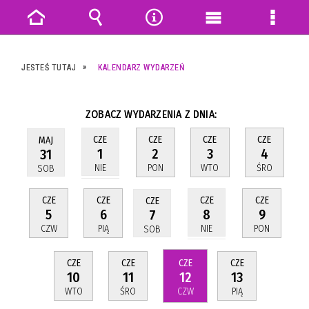
Strona
Wyszukiwarka
Narzędzia
Menu
Menu
główna
główne
szczeg
JESTEŚ TUTAJ
KALENDARZ WYDARZEŃ
ZOBACZ WYDARZENIA Z DNIA:
CZE
CZE
CZE
CZE
MAJ
2
3
4
1
31
PON
WTO
ŚRO
NIE
SOB
CZE
CZE
CZE
CZE
CZE
5
6
9
8
7
CZW
PIĄ
PON
NIE
SOB
CZE
CZE
CZE
CZE
10
11
12
13
WTO
ŚRO
CZW
PIĄ