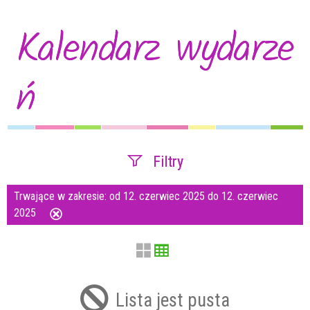
Kalendarz wydarze
ń
Filtry
Trwające w zakresie:
od 12. czerwiec 2025 do 12. czerwiec
Szukana fraza
2025
Usuń
ten
filtr
Kategoria
Lista jest pusta