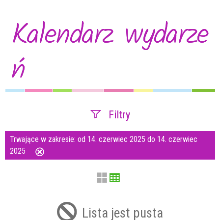
Kalendarz wydarze
ń
Filtry
Trwające w zakresie:
od 14. czerwiec 2025 do 14. czerwiec
Szukana fraza
2025
Usuń
ten
filtr
Kategoria
Lista jest pusta