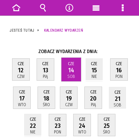
Strona
Wyszukiwarka
Narzędzia
Menu
Menu
główna
główne
szczeg
JESTEŚ TUTAJ
KALENDARZ WYDARZEŃ
ZOBACZ WYDARZENIA Z DNIA:
CZE
CZE
CZE
CZE
CZE
12
13
14
16
15
CZW
PIĄ
SOB
PON
NIE
CZE
CZE
CZE
CZE
CZE
17
18
19
20
21
WTO
ŚRO
CZW
PIĄ
SOB
CZE
CZE
CZE
CZE
23
24
25
22
PON
WTO
ŚRO
NIE