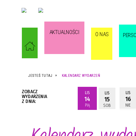
AKTUALNOŚCI
O NAS
PERS
JESTEŚ TUTAJ
KALENDARZ WYDARZEŃ
ZOBACZ
LIS
LIS
LIS
WYDARZENIA
14
16
15
Z DNIA:
PIĄ
NIE
SOB
Kalendarz wyda