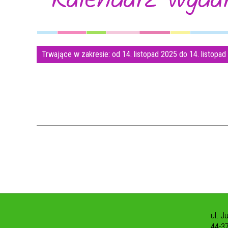
Trwające w zakresie:
od 14. listopad 2025 do 14. listopa
ul. J
44-3