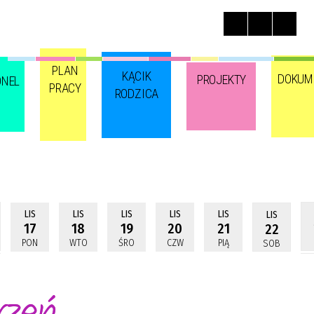
PLAN
KĄCIK
DOKUM
PROJEKTY
ONEL
PRACY
RODZICA
LIS
LIS
LIS
LIS
LIS
LIS
17
18
19
20
21
22
PON
WTO
ŚRO
CZW
PIĄ
SOB
rzeń