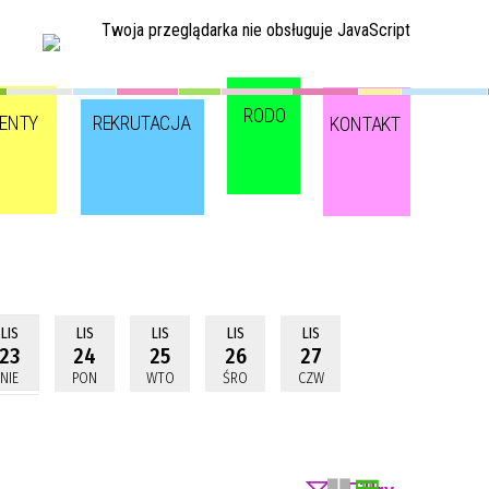
Twoja przeglądarka nie obsługuje JavaScript
RODO
ENTY
REKRUTACJA
KONTAKT
LIS
LIS
LIS
LIS
LIS
23
24
25
26
27
NIE
PON
WTO
ŚRO
CZW