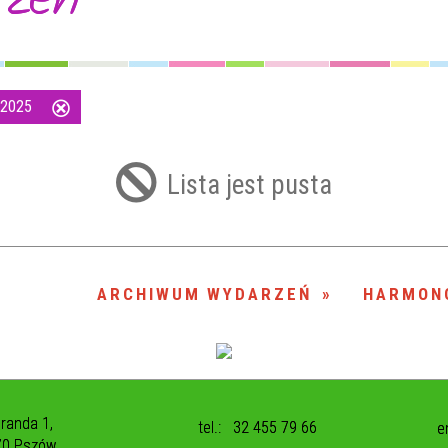
d 2025
Usuń
ten
filtr
Lista jest pusta
ARCHIWUM WYDARZEŃ
HARMON
uranda 1,
tel.:
32 455 79 66
e
70 Pszów