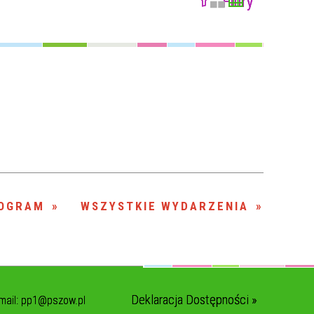
Filtry
Szukana fraza
Kategoria
Trwające w
—
zakresie
Miejsce
Organizator
OGRAM
WSZYSTKIE WYDARZENIA
Deklaracja Dostępności »
mail:
pp1@pszow.pl