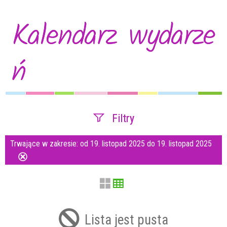
Kalendarz wydarze
ń
Filtry
Trwające w zakresie:
od 19. listopad 2025 do 19. listopad 2025
Szukana fraza
Usuń
ten
filtr
Kategoria
Lista jest pusta