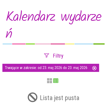
Kalendarz wydarze
ń
Filtry
Trwające w zakresie:
od 23. maj 2026 do 23. maj 2026
Usuń
Szukana fraza
ten
filtr
Kategoria
Lista jest pusta