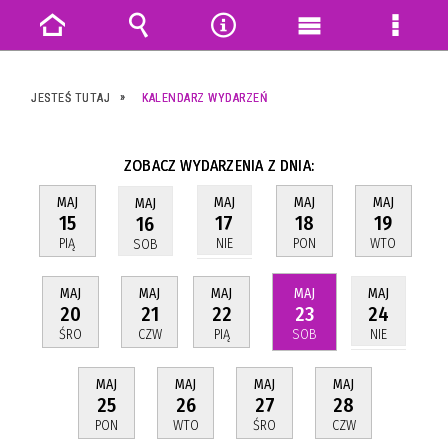
Strona
Wyszukiwarka
Narzędzia
Menu
Menu
główna
główne
szczeg
JESTEŚ TUTAJ
KALENDARZ WYDARZEŃ
ZOBACZ WYDARZENIA Z DNIA:
MAJ
MAJ
MAJ
MAJ
MAJ
15
18
19
17
16
PIĄ
PON
WTO
NIE
SOB
MAJ
MAJ
MAJ
MAJ
MAJ
20
21
22
23
24
ŚRO
CZW
PIĄ
SOB
NIE
MAJ
MAJ
MAJ
MAJ
25
26
27
28
PON
WTO
ŚRO
CZW