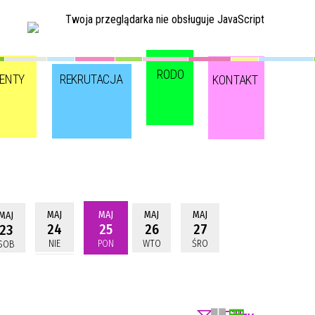
Twoja przeglądarka nie obsługuje JavaScript
RODO
ENTY
REKRUTACJA
KONTAKT
MAJ
MAJ
MAJ
MAJ
MAJ
24
25
26
27
23
NIE
PON
WTO
ŚRO
SOB