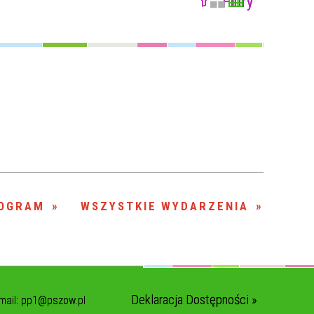
Filtry
Szukana fraza
Kategoria
Trwające w
—
zakresie
Miejsce
Organizator
OGRAM
WSZYSTKIE WYDARZENIA
Deklaracja Dostępności »
mail:
pp1@pszow.pl