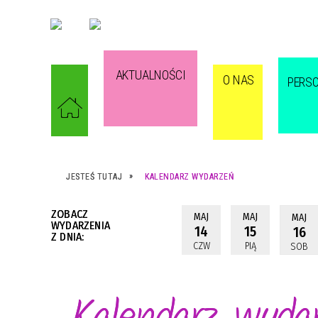
AKTUALNOŚCI
O NAS
PERS
JESTEŚ TUTAJ
KALENDARZ WYDARZEŃ
ZOBACZ
MAJ
MAJ
MAJ
WYDARZENIA
14
15
16
Z DNIA:
CZW
PIĄ
SOB
Kalendarz wyda