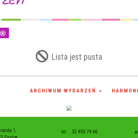
Usuń
ten
filtr
Lista jest pusta
ARCHIWUM WYDARZEŃ
HARMON
uranda 1,
tel.:
32 455 79 66
e
70 Pszów