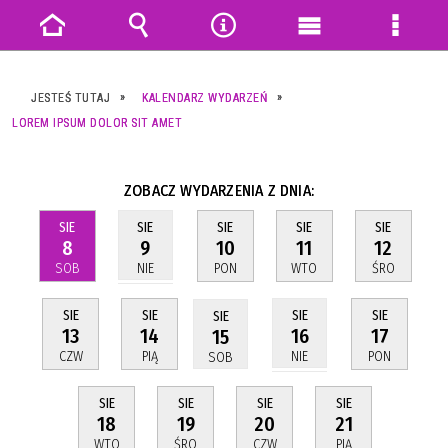
Strona
Wyszukiwarka
Narzędzia
Menu
Menu
główna
główne
szczeg
JESTEŚ TUTAJ
KALENDARZ WYDARZEŃ
LOREM IPSUM DOLOR SIT AMET
ZOBACZ WYDARZENIA Z DNIA:
SIE
SIE
SIE
SIE
SIE
8
10
11
12
9
SOB
PON
WTO
ŚRO
NIE
SIE
SIE
SIE
SIE
SIE
13
14
17
16
15
CZW
PIĄ
PON
NIE
SOB
SIE
SIE
SIE
SIE
18
19
20
21
WTO
ŚRO
CZW
PIĄ