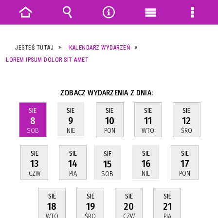
Strona
Wyszukiwarka
Narzędzia
Menu
Menu
główna
główne
szczeg
JESTEŚ TUTAJ
KALENDARZ WYDARZEŃ
LOREM IPSUM DOLOR SIT AMET
ZOBACZ WYDARZENIA Z DNIA:
SIE
SIE
SIE
SIE
SIE
8
10
11
12
9
SOB
PON
WTO
ŚRO
NIE
SIE
SIE
SIE
SIE
SIE
13
14
17
16
15
CZW
PIĄ
PON
NIE
SOB
SIE
SIE
SIE
SIE
18
19
20
21
WTO
ŚRO
CZW
PIĄ