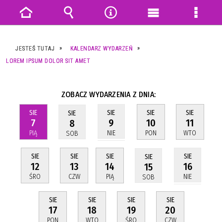
Strona
Wyszukiwarka
Narzędzia
Menu
Menu
główna
główne
szczeg
JESTEŚ TUTAJ
KALENDARZ WYDARZEŃ
LOREM IPSUM DOLOR SIT AMET
ZOBACZ WYDARZENIA Z DNIA:
SIE
SIE
SIE
SIE
SIE
7
10
11
9
8
PIĄ
PON
WTO
NIE
SOB
SIE
SIE
SIE
SIE
SIE
12
13
14
16
15
ŚRO
CZW
PIĄ
NIE
SOB
SIE
SIE
SIE
SIE
17
18
19
20
PON
WTO
ŚRO
CZW