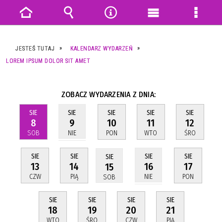
Strona
Wyszukiwarka
Narzędzia
Menu
Menu
główna
główne
szczeg
JESTEŚ TUTAJ
KALENDARZ WYDARZEŃ
LOREM IPSUM DOLOR SIT AMET
ZOBACZ WYDARZENIA Z DNIA:
SIE
SIE
SIE
SIE
SIE
8
10
11
12
9
SOB
PON
WTO
ŚRO
NIE
SIE
SIE
SIE
SIE
SIE
13
14
17
16
15
CZW
PIĄ
PON
NIE
SOB
SIE
SIE
SIE
SIE
18
19
20
21
WTO
ŚRO
CZW
PIĄ