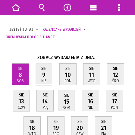
Strona
Wyszukiwarka
Narzędzia
Menu
Menu
główna
główne
szczeg
JESTEŚ TUTAJ
KALENDARZ WYDARZEŃ
LOREM IPSUM DOLOR SIT AMET
ZOBACZ WYDARZENIA Z DNIA:
SIE
SIE
SIE
SIE
SIE
8
10
11
12
9
SOB
PON
WTO
ŚRO
NIE
SIE
SIE
SIE
SIE
SIE
13
14
17
16
15
CZW
PIĄ
PON
NIE
SOB
SIE
SIE
SIE
SIE
18
19
20
21
WTO
ŚRO
CZW
PIĄ