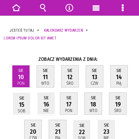
Strona
Wyszukiwarka
Narzędzia
Menu
Menu
główna
główne
szczeg
JESTEŚ TUTAJ
KALENDARZ WYDARZEŃ
LOREM IPSUM DOLOR SIT AMET
ZOBACZ WYDARZENIA Z DNIA:
SIE
SIE
SIE
SIE
SIE
10
11
12
13
14
PON
WTO
ŚRO
CZW
PIĄ
SIE
SIE
SIE
SIE
SIE
17
18
19
16
15
PON
WTO
ŚRO
NIE
SOB
SIE
SIE
SIE
SIE
20
21
23
22
CZW
PIĄ
NIE
SOB