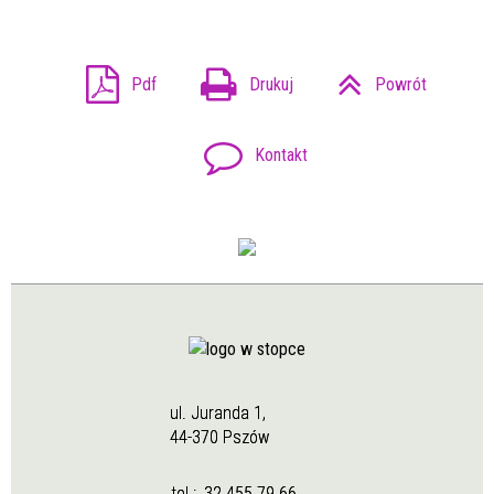
Pdf
Drukuj
Powrót
Kontakt
ul. Juranda 1,
44-370 Pszów
tel.:
32 455 79 66