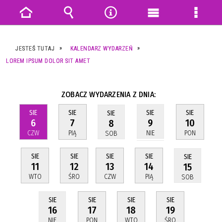
Strona
Wyszukiwarka
Narzędzia
Menu
Menu
główna
główne
szczeg
JESTEŚ TUTAJ
KALENDARZ WYDARZEŃ
LOREM IPSUM DOLOR SIT AMET
ZOBACZ WYDARZENIA Z DNIA:
SIE
SIE
SIE
SIE
SIE
6
7
10
9
8
CZW
PIĄ
PON
NIE
SOB
SIE
SIE
SIE
SIE
SIE
11
12
13
14
15
WTO
ŚRO
CZW
PIĄ
SOB
SIE
SIE
SIE
SIE
17
18
19
16
PON
WTO
ŚRO
NIE