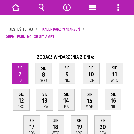
Strona
Wyszukiwarka
Narzędzia
Menu
Menu
główna
główne
szczeg
JESTEŚ TUTAJ
KALENDARZ WYDARZEŃ
LOREM IPSUM DOLOR SIT AMET
ZOBACZ WYDARZENIA Z DNIA:
SIE
SIE
SIE
SIE
SIE
7
10
11
9
8
PIĄ
PON
WTO
NIE
SOB
SIE
SIE
SIE
SIE
SIE
12
13
14
16
15
ŚRO
CZW
PIĄ
NIE
SOB
SIE
SIE
SIE
SIE
17
18
19
20
PON
WTO
ŚRO
CZW