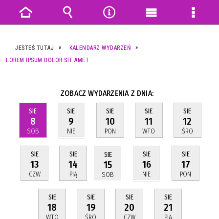
Strona
Wyszukiwarka
Narzędzia
Menu
Menu
główna
główne
szczeg
JESTEŚ TUTAJ
KALENDARZ WYDARZEŃ
LOREM IPSUM DOLOR SIT AMET
ZOBACZ WYDARZENIA Z DNIA:
SIE
SIE
SIE
SIE
SIE
8
10
11
12
9
SOB
PON
WTO
ŚRO
NIE
SIE
SIE
SIE
SIE
SIE
13
14
17
16
15
CZW
PIĄ
PON
NIE
SOB
SIE
SIE
SIE
SIE
18
19
20
21
WTO
ŚRO
CZW
PIĄ