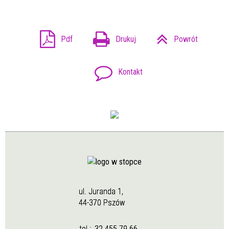
Pdf
Drukuj
Powrót
Kontakt
ul. Juranda 1,
44-370 Pszów
tel.:
32 455 79 66