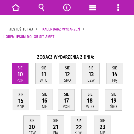
Strona
Wyszukiwarka
Narzędzia
Menu
Menu
główna
główne
szczeg
JESTEŚ TUTAJ
KALENDARZ WYDARZEŃ
LOREM IPSUM DOLOR SIT AMET
ZOBACZ WYDARZENIA Z DNIA:
SIE
SIE
SIE
SIE
SIE
10
11
12
13
14
PON
WTO
ŚRO
CZW
PIĄ
SIE
SIE
SIE
SIE
SIE
17
18
19
16
15
PON
WTO
ŚRO
NIE
SOB
SIE
SIE
SIE
SIE
20
21
23
22
CZW
PIĄ
NIE
SOB