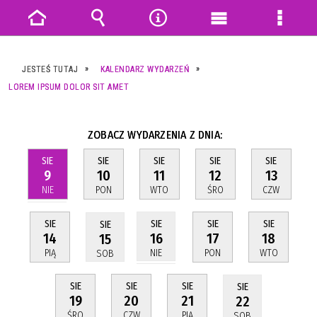
Strona
Wyszukiwarka
Narzędzia
Menu
Menu
główna
główne
szczeg
JESTEŚ TUTAJ
KALENDARZ WYDARZEŃ
LOREM IPSUM DOLOR SIT AMET
ZOBACZ WYDARZENIA Z DNIA:
SIE
SIE
SIE
SIE
SIE
9
10
11
12
13
NIE
PON
WTO
ŚRO
CZW
SIE
SIE
SIE
SIE
SIE
14
17
18
16
15
PIĄ
PON
WTO
NIE
SOB
SIE
SIE
SIE
SIE
19
20
21
22
ŚRO
CZW
PIĄ
SOB