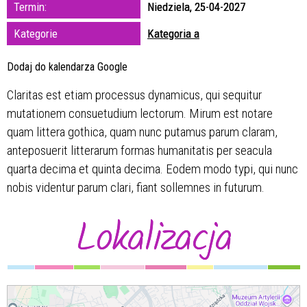
Trwające w
Termin:
Niedziela, 25-04-2027
zakresie
Kategorie
Kategoria a
—
Dodaj do kalendarza Google
Miejsce
Claritas est etiam processus dynamicus, qui sequitur
mutationem consuetudium lectorum. Mirum est notare
Organizator
quam littera gothica, quam nunc putamus parum claram,
anteposuerit litterarum formas humanitatis per seacula
quarta decima et quinta decima. Eodem modo typi, qui nunc
nobis videntur parum clari, fiant sollemnes in futurum.
Lokalizacja