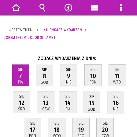
Strona
Wyszukiwarka
Narzędzia
Menu
Menu
główna
główne
szczeg
JESTEŚ TUTAJ
KALENDARZ WYDARZEŃ
LOREM IPSUM DOLOR SIT AMET
ZOBACZ WYDARZENIA Z DNIA:
SIE
SIE
SIE
SIE
SIE
7
10
11
9
8
PIĄ
PON
WTO
NIE
SOB
SIE
SIE
SIE
SIE
SIE
12
13
14
16
15
ŚRO
CZW
PIĄ
NIE
SOB
SIE
SIE
SIE
SIE
17
18
19
20
PON
WTO
ŚRO
CZW