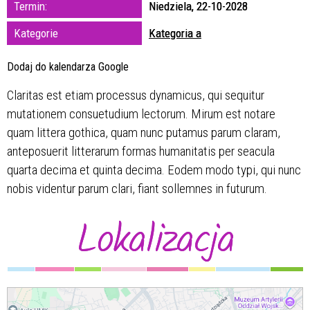
Termin:
Niedziela, 22-10-2028
zakresie
Kategorie
Kategoria a
—
Dodaj do kalendarza Google
Miejsce
Claritas est etiam processus dynamicus, qui sequitur
mutationem consuetudium lectorum. Mirum est notare
Organizator
quam littera gothica, quam nunc putamus parum claram,
anteposuerit litterarum formas humanitatis per seacula
quarta decima et quinta decima. Eodem modo typi, qui nunc
nobis videntur parum clari, fiant sollemnes in futurum.
Lokalizacja