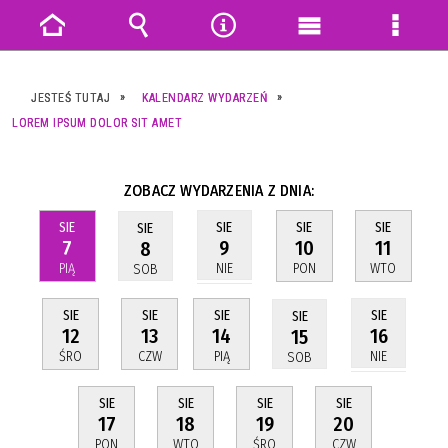
Strona
Wyszukiwarka
Narzędzia
Menu
Menu
główna
główne
szczeg
JESTEŚ TUTAJ
KALENDARZ WYDARZEŃ
LOREM IPSUM DOLOR SIT AMET
ZOBACZ WYDARZENIA Z DNIA:
SIE
SIE
SIE
SIE
SIE
7
10
11
9
8
PIĄ
PON
WTO
NIE
SOB
SIE
SIE
SIE
SIE
SIE
12
13
14
16
15
ŚRO
CZW
PIĄ
NIE
SOB
SIE
SIE
SIE
SIE
17
18
19
20
PON
WTO
ŚRO
CZW