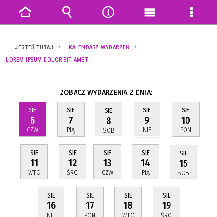
Strona
Wyszukiwarka
Narzędzia
Menu
Menu
główna
główne
szczeg
JESTEŚ TUTAJ
KALENDARZ WYDARZEŃ
LOREM IPSUM DOLOR SIT AMET
ZOBACZ WYDARZENIA Z DNIA:
SIE
SIE
SIE
SIE
SIE
6
7
10
9
8
CZW
PIĄ
PON
NIE
SOB
SIE
SIE
SIE
SIE
SIE
11
12
13
14
15
WTO
ŚRO
CZW
PIĄ
SOB
SIE
SIE
SIE
SIE
17
18
19
16
PON
WTO
ŚRO
NIE