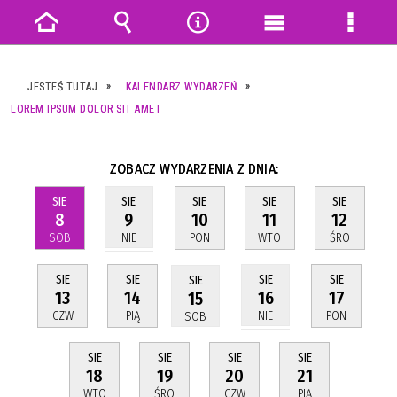
Strona
Wyszukiwarka
Narzędzia
Menu
Menu
główna
główne
szczeg
JESTEŚ TUTAJ
KALENDARZ WYDARZEŃ
LOREM IPSUM DOLOR SIT AMET
ZOBACZ WYDARZENIA Z DNIA:
SIE
SIE
SIE
SIE
SIE
8
10
11
12
9
SOB
PON
WTO
ŚRO
NIE
SIE
SIE
SIE
SIE
SIE
13
14
17
16
15
CZW
PIĄ
PON
NIE
SOB
SIE
SIE
SIE
SIE
18
19
20
21
WTO
ŚRO
CZW
PIĄ