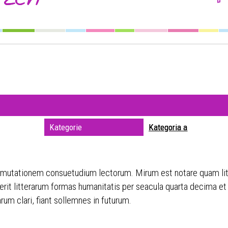
Szuka
Kateg
Trwaj
zakre
Miejs
Kategorie
Kategoria a
Organ
r mutationem consuetudium lectorum. Mirum est notare quam lit
it litterarum formas humanitatis per seacula quarta decima et
um clari, fiant sollemnes in futurum.