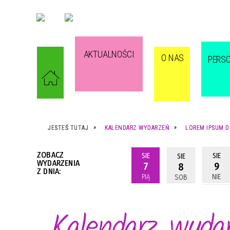
AKTUALNOŚCI
O NAS
PERS
JESTEŚ TUTAJ
KALENDARZ WYDARZEŃ
LOREM IPSUM D
ZOBACZ
SIE
SIE
SIE
WYDARZENIA
7
9
8
Z DNIA:
PIĄ
NIE
SOB
Kalendarz wyda