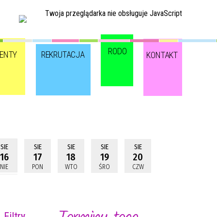
Twoja przeglądarka nie obsługuje JavaScript
RODO
ENTY
REKRUTACJA
KONTAKT
SIE
SIE
SIE
SIE
SIE
16
17
18
19
20
NIE
PON
WTO
ŚRO
CZW
Filtry