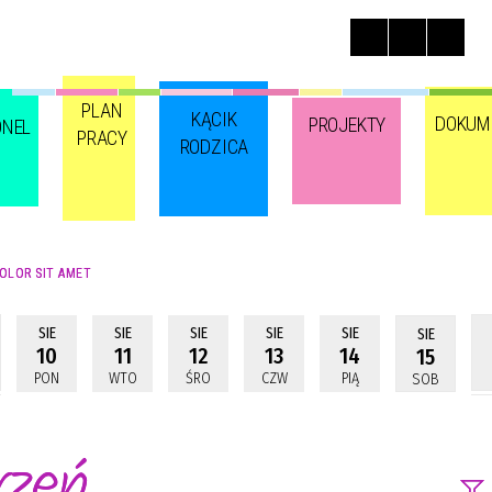
PLAN
KĄCIK
DOKUM
PROJEKTY
ONEL
PRACY
RODZICA
OLOR SIT AMET
SIE
SIE
SIE
SIE
SIE
SIE
10
11
12
13
14
15
PON
WTO
ŚRO
CZW
PIĄ
SOB
rzeń