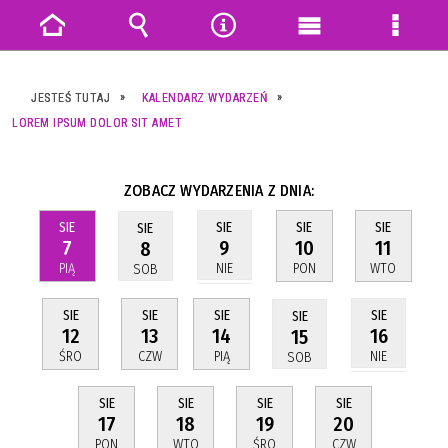
Strona
Wyszukiwarka
Narzędzia
Menu
Menu
główna
główne
szczeg
JESTEŚ TUTAJ
KALENDARZ WYDARZEŃ
LOREM IPSUM DOLOR SIT AMET
ZOBACZ WYDARZENIA Z DNIA:
SIE
SIE
SIE
SIE
SIE
7
10
11
9
8
PIĄ
PON
WTO
NIE
SOB
SIE
SIE
SIE
SIE
SIE
12
13
14
16
15
ŚRO
CZW
PIĄ
NIE
SOB
SIE
SIE
SIE
SIE
17
18
19
20
PON
WTO
ŚRO
CZW