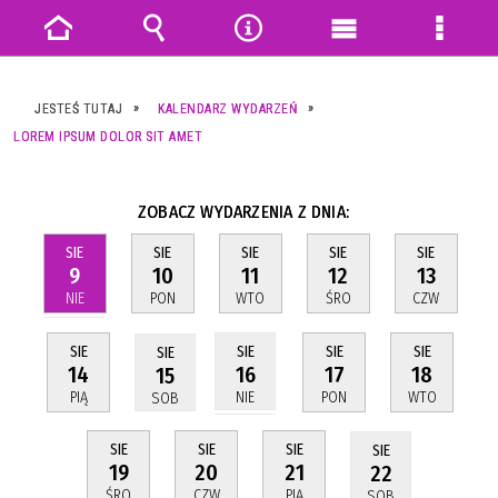
Strona
Wyszukiwarka
Narzędzia
Menu
Menu
główna
główne
szczeg
JESTEŚ TUTAJ
KALENDARZ WYDARZEŃ
LOREM IPSUM DOLOR SIT AMET
ZOBACZ WYDARZENIA Z DNIA:
SIE
SIE
SIE
SIE
SIE
9
10
11
12
13
NIE
PON
WTO
ŚRO
CZW
SIE
SIE
SIE
SIE
SIE
14
17
18
16
15
PIĄ
PON
WTO
NIE
SOB
SIE
SIE
SIE
SIE
19
20
21
22
ŚRO
CZW
PIĄ
SOB