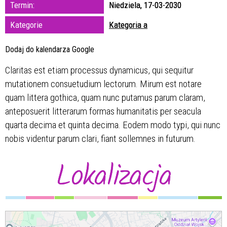
Trwające w
Termin:
Niedziela, 17-03-2030
zakresie
Kategorie
Kategoria a
—
Dodaj do kalendarza Google
Miejsce
Claritas est etiam processus dynamicus, qui sequitur
mutationem consuetudium lectorum. Mirum est notare
Organizator
quam littera gothica, quam nunc putamus parum claram,
anteposuerit litterarum formas humanitatis per seacula
quarta decima et quinta decima. Eodem modo typi, qui nunc
nobis videntur parum clari, fiant sollemnes in futurum.
Lokalizacja