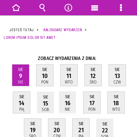
Strona
Wyszukiwarka
Narzędzia
Menu
Menu
główna
główne
szczeg
JESTEŚ TUTAJ
KALENDARZ WYDARZEŃ
LOREM IPSUM DOLOR SIT AMET
ZOBACZ WYDARZENIA Z DNIA:
SIE
SIE
SIE
SIE
SIE
9
10
11
12
13
NIE
PON
WTO
ŚRO
CZW
SIE
SIE
SIE
SIE
SIE
14
17
18
16
15
PIĄ
PON
WTO
NIE
SOB
SIE
SIE
SIE
SIE
19
20
21
22
ŚRO
CZW
PIĄ
SOB