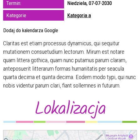
Trwające w
Termin:
Niedziela, 07-07-2030
zakresie
Kategorie
Kategoria a
—
Dodaj do kalendarza Google
Miejsce
Claritas est etiam processus dynamicus, qui sequitur
mutationem consuetudium lectorum. Mirum est notare
Organizator
quam littera gothica, quam nunc putamus parum claram,
anteposuerit litterarum formas humanitatis per seacula
quarta decima et quinta decima. Eodem modo typi, qui nunc
nobis videntur parum clari, fiant sollemnes in futurum.
Lokalizacja