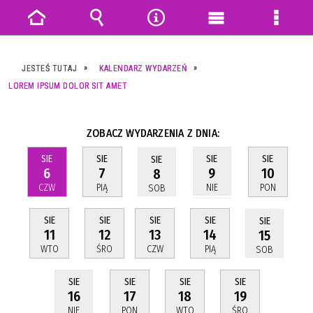
Strona
Wyszukiwarka
Narzędzia
Menu
Menu
główna
główne
szczeg
JESTEŚ TUTAJ
KALENDARZ WYDARZEŃ
LOREM IPSUM DOLOR SIT AMET
ZOBACZ WYDARZENIA Z DNIA:
SIE
SIE
SIE
SIE
SIE
6
7
10
9
8
CZW
PIĄ
PON
NIE
SOB
SIE
SIE
SIE
SIE
SIE
11
12
13
14
15
WTO
ŚRO
CZW
PIĄ
SOB
SIE
SIE
SIE
SIE
17
18
19
16
PON
WTO
ŚRO
NIE