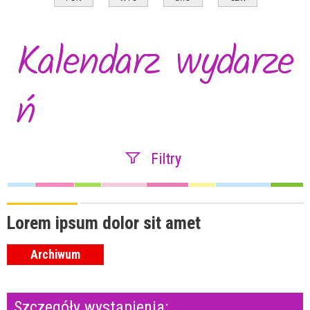
Kalendarz wydarze
ń
Filtry
Szukana fraza
Lorem ipsum dolor sit amet
Archiwum
Kategoria
Szczegóły wystąpienia:
Trwające w