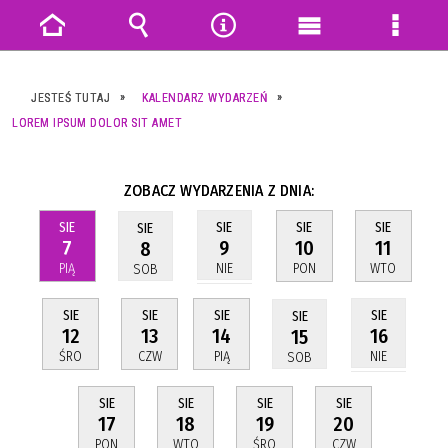
Strona
Wyszukiwarka
Narzędzia
Menu
Menu
główna
główne
szczeg
JESTEŚ TUTAJ
KALENDARZ WYDARZEŃ
LOREM IPSUM DOLOR SIT AMET
ZOBACZ WYDARZENIA Z DNIA:
SIE
SIE
SIE
SIE
SIE
7
10
11
9
8
PIĄ
PON
WTO
NIE
SOB
SIE
SIE
SIE
SIE
SIE
12
13
14
16
15
ŚRO
CZW
PIĄ
NIE
SOB
SIE
SIE
SIE
SIE
17
18
19
20
PON
WTO
ŚRO
CZW