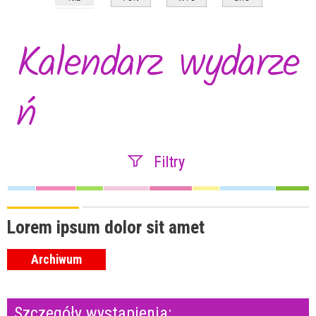
Kalendarz wydarze
ń
Filtry
Szukana fraza
Lorem ipsum dolor sit amet
Archiwum
Kategoria
Szczegóły wystąpienia:
Trwające w