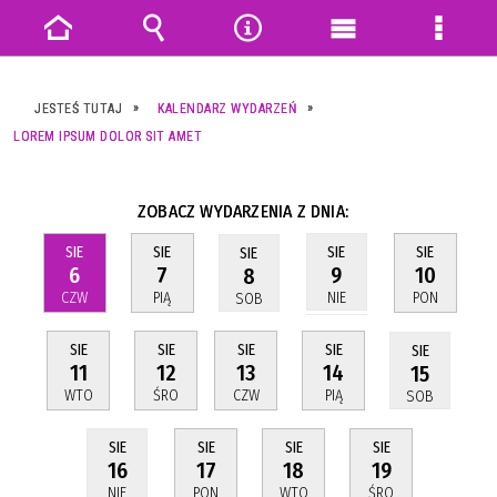
Strona
Wyszukiwarka
Narzędzia
Menu
Menu
główna
główne
szczeg
JESTEŚ TUTAJ
KALENDARZ WYDARZEŃ
LOREM IPSUM DOLOR SIT AMET
ZOBACZ WYDARZENIA Z DNIA:
SIE
SIE
SIE
SIE
SIE
6
7
10
9
8
CZW
PIĄ
PON
NIE
SOB
SIE
SIE
SIE
SIE
SIE
11
12
13
14
15
WTO
ŚRO
CZW
PIĄ
SOB
SIE
SIE
SIE
SIE
17
18
19
16
PON
WTO
ŚRO
NIE