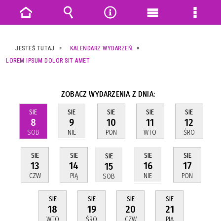
Strona
Wyszukiwarka
Narzędzia
Menu
Menu
główna
główne
szczeg
JESTEŚ TUTAJ
KALENDARZ WYDARZEŃ
LOREM IPSUM DOLOR SIT AMET
ZOBACZ WYDARZENIA Z DNIA:
SIE
SIE
SIE
SIE
SIE
8
10
11
12
9
SOB
PON
WTO
ŚRO
NIE
SIE
SIE
SIE
SIE
SIE
13
14
17
16
15
CZW
PIĄ
PON
NIE
SOB
SIE
SIE
SIE
SIE
18
19
20
21
WTO
ŚRO
CZW
PIĄ