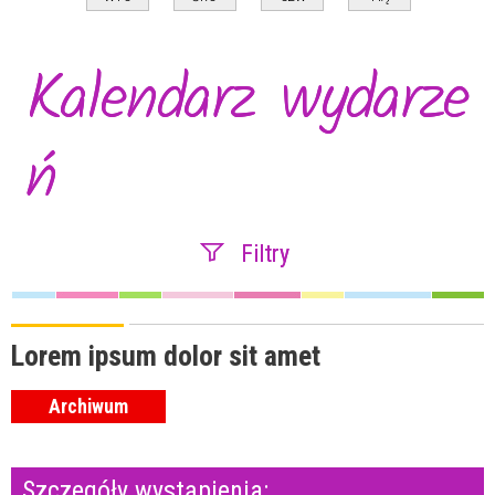
Kalendarz wydarze
ń
Filtry
Szukana fraza
Lorem ipsum dolor sit amet
Archiwum
Kategoria
Szczegóły wystąpienia:
Trwające w